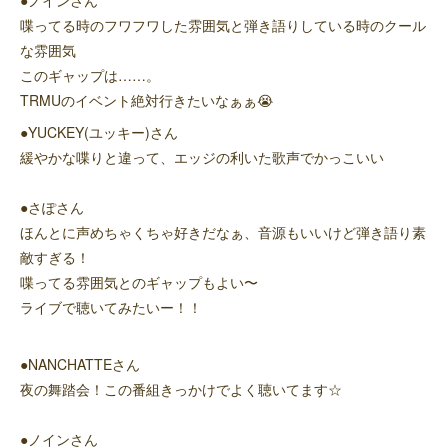
●ノインさん
喋ってる時のフワフワした雰囲気と弾き語りしている時のクール
な雰囲気
このギャップは……。
TRMUのイベント絶対行きたいなぁぁ😭
●YUCKEY(ユッキー)さん
緩やかな喋りと違って、エッジの利いた歌声でかっこいい
●さぽさん
ほんとに声めちゃくちゃ好きだなぁ、音源もいいけど弾き語り素
敵すぎる！
喋ってる雰囲気とのギャップもよい〜
ライブで聴いてみたいー！！
●NANCHATTEさん
夜の舞踏会！この番組きっかけでよく聴いてます☆
●ノインさん