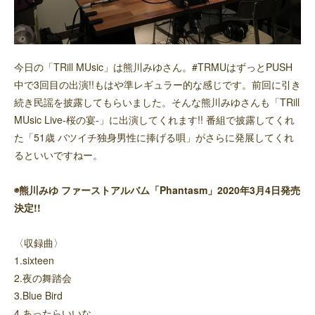
今日の「TRill MUsic」は熊川みゆさん。#TRMUはずっとPUSH
中で3回目の出演!!もはや準レギュラー的な感じです。前回に引き
続き民謡を披露してもらいました。そんな熊川みゆさんも「TRill
MUsic Live-桜の宴-」に出演してくれます!! 番組で披露してくれ
た「51歳 バツイチ独身男性に捧げる唄」がさらに発展してくれ
るといいですねー。
◉熊川みゆ ファーストアルバム「Phantasm」2020年3月4日発売
決定!!
〈収録曲〉
1.sixteen
2.夜の舞踏会
3.Blue Bird
4.あったらいいな