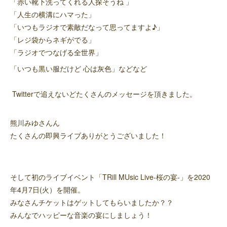
「赤い靴下洗ってくれる人探そうね 」
「人生の横溝にハマった」
「いつもラジオで素敵だなって思ってますよ♪」
「レジ袋からネギがでる」
「ラジオでつなげる全世界」
「いつも黒い服だけど 心は灰色」などなど
Twitterで追えないどたくさんのメッセージを頂きました。
熊川みゆさんん
たくさんの即興ライブありがとうございました！
そして初のライブイベント「TRill MUsic Live-桜の宴-」を2020
年4月7日(火）を開催。
みなさんチケットはゲットしてもらいましたか？？
みんなでハッピーな音楽の宴にしましょう！