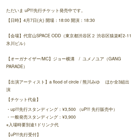
ただいま uP!!!先行チケット発売中です。
【日時】4月7日(火) 開場：18:00 開演：18:30
【会場】代官山SPACE ODD（東京都渋谷区２ 渋谷区猿楽町2-11
氷川ビル）
【オーガナイザー/MC】ジョー横溝 / ユメノユア（GANG
PARADE）
【出演アーティスト】a flood of circle / 熊川みゆ ほか全3組出
演
【チケット代金】
・up!!!先行スタンディング：¥3,500 （uP!!! 先行販売中）
・一般発売スタンディング：¥3,900
※入場時要別途1ドリンク代
【uP!!!先行受付】