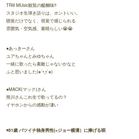
TRill MUsic観覧の醍醐味‼️
スタジオ生弾き語りは、ホントいい。
聴覚だけでなく、視覚で感じられる
雰囲気・空気感、素晴らしい😭😭
●あっきーさん
ユアちゃんとみゆちゃん
一緒に歌ったら素敵じゃないかなと
ふと思いました(๑´•.̫•`๑)
●MACK(マック)さん
熊川さんこれ生で歌ってるの？
イヤホンからの感動が凄い
◉51歳 バツイチ独身男性(=ジョー横溝）に捧げる唄