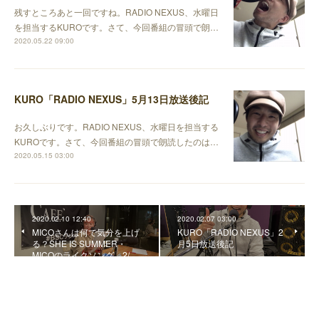
残すところあと一回ですね。RADIO NEXUS、水曜日
を担当するKUROです。さて、今回番組の冒頭で朗…
2020.05.22 09:00
KURO「RADIO NEXUS」5月13日放送後記
お久しぶりです。RADIO NEXUS、水曜日を担当する
KUROです。さて、今回番組の冒頭で朗読したのは…
2020.05.15 03:00
2020.02.10 12:40
2020.02.07 03:00
MICOさんは何で気分を上げ
KURO「RADIO NEXUS」2
る？SHE IS SUMMER・
月5日放送後記
MICOのライクソング 2/…