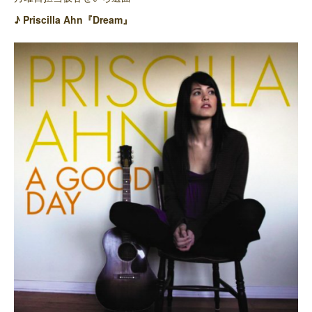
♪ Priscilla Ahn『Dream』