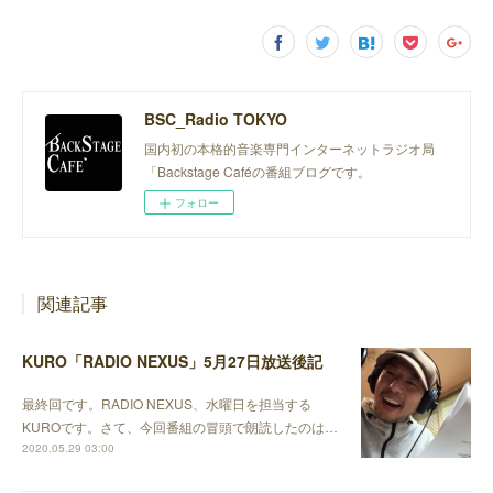
BSC_Radio TOKYO
国内初の本格的音楽専門インターネットラジオ局
「Backstage Caféの番組ブログです。
フォロー
関連記事
KURO「RADIO NEXUS」5月27日放送後記
最終回です。RADIO NEXUS、水曜日を担当する
KUROです。さて、今回番組の冒頭で朗読したのは…
2020.05.29 03:00