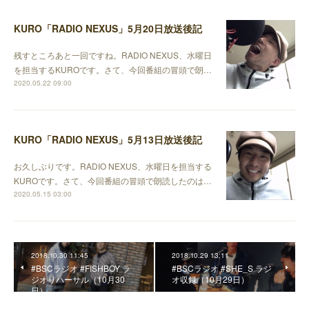
KURO「RADIO NEXUS」5月20日放送後記
残すところあと一回ですね。RADIO NEXUS、水曜日
を担当するKUROです。さて、今回番組の冒頭で朗…
2020.05.22 09:00
KURO「RADIO NEXUS」5月13日放送後記
お久しぶりです。RADIO NEXUS、水曜日を担当する
KUROです。さて、今回番組の冒頭で朗読したのは…
2020.05.15 03:00
2018.10.30 11:45
2018.10.29 13:11
#BSCラジオ #FISHBOY ラ
#BSCラジオ #SHE_S ラジ
ジオリハーサル（10月30
オ収録（10月29日）
日）