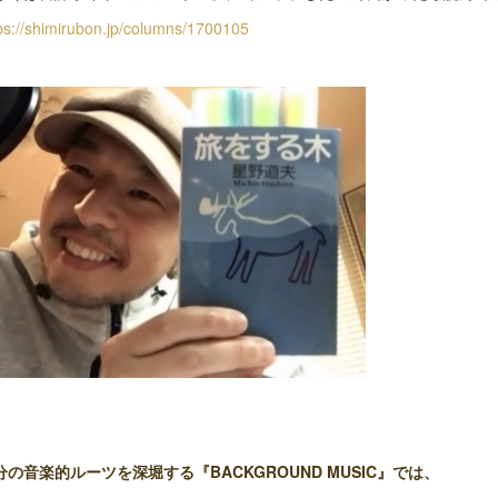
ps://shimirubon.jp/columns/1700105
分の音楽的ルーツを深堀する『BACKGROUND MUSIC』では、