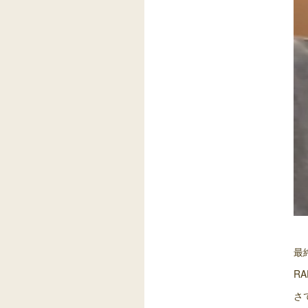
最
R
さ