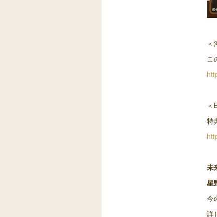
＜
こ
htt
＜E
特
htt
未来
星
今
詳