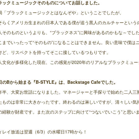
ラックミュージックそのものについてお話しました。
局「ブラックミュージックとはなんぞや」ということでしたが、
そらくアメリカ生まれの日本人である僕が追う黒人のカルチャーという
人そのものというよりも、“ブラックネス”に興味があるのかもな～でし
こまでいったって“そのもの”になることはできません。良い意味で僕は
けど、リスペクトを持ってそこに接しているつもりです。
人文化が多様化した現在、この感覚が2020年のリアルなブラックミュ
日のBから始まる『B-STYLE』は、Backstage Cafeでした。
年半、大変お世話になりました。マネージャーと手探りで始めた二人三
たものは非常に大きかったです。終わるのは淋しいですが、清々しい気
の経験が財産です。また次のステップに向けて“つないでいこう”と思い
ィレイ放送は翌週（6/3）の水曜日17時から！