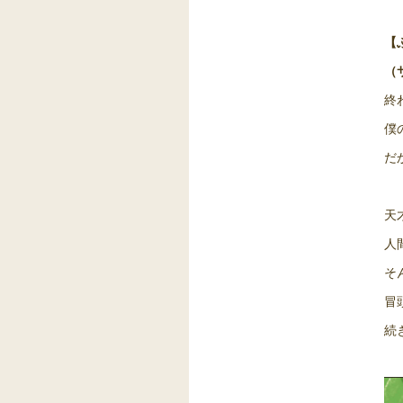
【
（
終
僕
だ
天
人
そ
冒
続