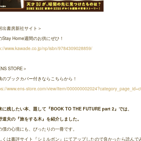
河出書房新社サイト＞
のStay Home週間のお供にぜひ！
p://www.kawade.co.jp/np/isbn/9784309028859/
NS STORE＞
典のブックカバー付きならこちらから！
ps://www.ens-store.com/view/item/000000002024?category_page_id=c
に残したい本、題して『BOOK TO THE FUTURE part 2』では、
野道夫の『旅をする木』を紹介しました。
の僕の心境にも、ぴったりの一冊です。
しくは書評サイト『シミルボン』にてアップしたので良かったら読んで