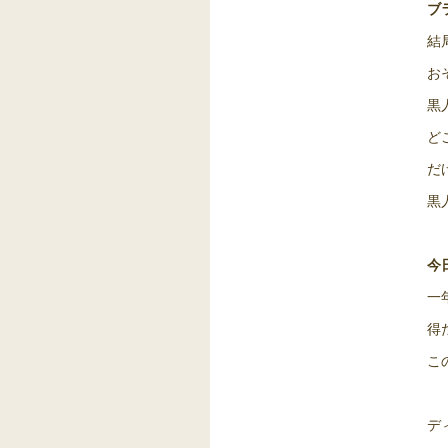
ブ
結
お
黒
ど
だ
黒
今
一
得
こ
デ