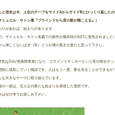
ふと啓史は今、人生のテープをサイドAからサイドBにひっくり返した
サミュエル・サトシ著『ブラインドから君の歌が聴こえる』）
わりがあれば、始まりがあります。
の、サミュエル・サトシ名義での新作が最終回の5/27に発売されました
から淋しくないはず（笑）どうか僕の置き土産だと思って下さい。
才的なDJが視覚障害者になり、ブラインドサッカーという音の鳴るサッ
間的に成長していく物語です。人はもう一度、夢を見ることができるか
んな大きなテーマに取り組んでいます。
頭の一節は、主人公の新たな始まりを表現した箇所です。
きはぜひ本でお楽しみ下さい。