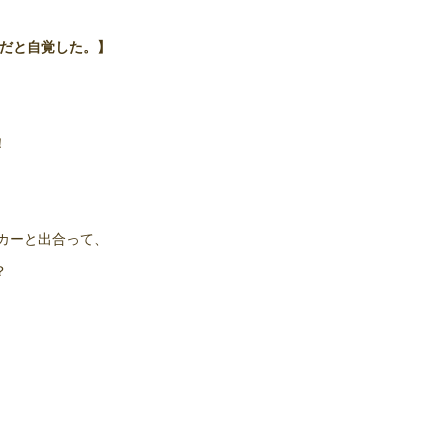
のだと自覚した。】
！
カーと出合って、
？