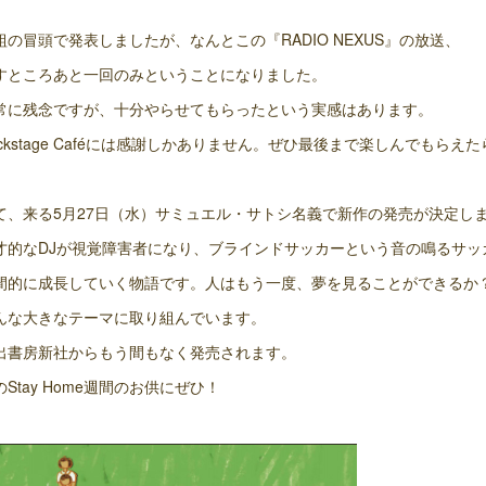
組の冒頭で発表しましたが、なんとこの『RADIO NEXUS』の放送、
すところあと一回のみということになりました。
常に残念ですが、十分やらせてもらったという実感はあります。
ackstage Caféには感謝しかありません。ぜひ最後まで楽しんでもらえ
て、来る5月27日（水）サミュエル・サトシ名義で新作の発売が決定し
才的なDJが視覚障害者になり、ブラインドサッカーという音の鳴るサッ
間的に成長していく物語です。人はもう一度、夢を見ることができるか
んな大きなテーマに取り組んでいます。
出書房新社からもう間もなく発売されます。
のStay Home週間のお供にぜひ！