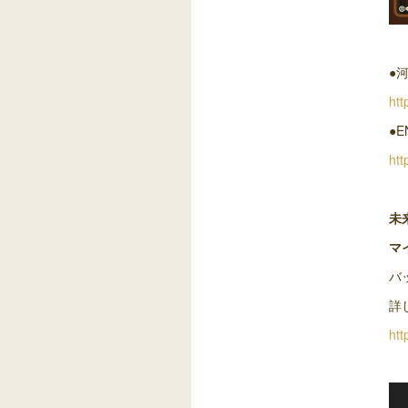
●
htt
●E
htt
未来
マ
バ
詳
htt