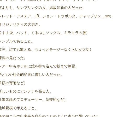
何よりも、サンプリングの人、温故知新の人だった。
フレッド・アステア、JB、ジョン・トラボルタ、チャップリン…etc）
オリジナリティの大切さ。
片手手袋、ハット、くるぶしソックス、キラキラの服）
シンプルであること。
歌詞、誰でも歌える、ちょっとチージーなくらいが大切）
練習の鬼だった。
ツアー中もホテルに鏡を持ち込んで朝まで練習）
子どもや社会的弱者に優しい人だった。
多額の寄附など）
新しいものにアンテナを張る人。
新進気鋭のプロデューサー、新技術など）
地球規模で考えること。
海の向こうの出来事を自分のことのように本当に憂いていた）