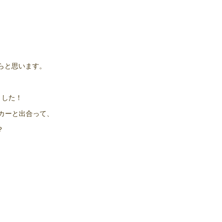
たらと思います。
ました！
カーと出合って、
？