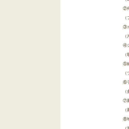
②
（
③
（
④
（
⑤
（
⑥
（
⑦
（
⑧
（