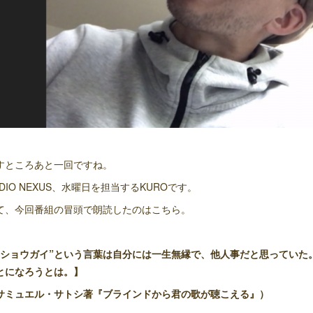
すところあと一回ですね。
ADIO NEXUS、水曜日を担当するKUROです。
て、今回番組の冒頭で朗読したのはこちら。
“ショウガイ”という言葉は自分には一生無縁で、他人事だと思っていた
とになろうとは。】
サミュエル・サトシ著『ブラインドから君の歌が聴こえる』）