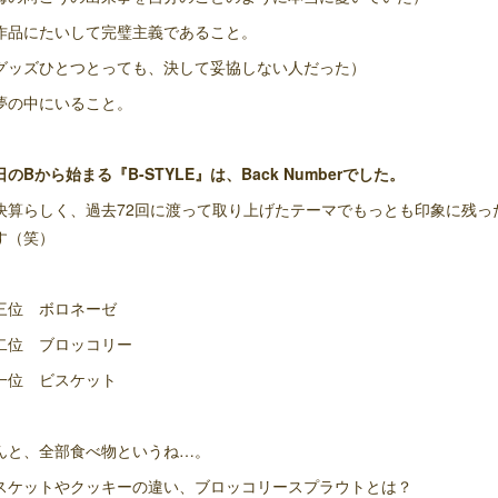
作品にたいして完璧主義であること。
グッズひとつとっても、決して妥協しない人だった）
夢の中にいること。
日のBから始まる『B-STYLE』は、Back Numberでした。
決算らしく、過去72回に渡って取り上げたテーマでもっとも印象に残っ
す（笑）
三位 ボロネーゼ
二位 ブロッコリー
一位 ビスケット
んと、全部食べ物というね…。
スケットやクッキーの違い、ブロッコリースプラウトとは？