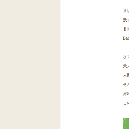
番
残
非
B
さ
天
人
そ
河
こ