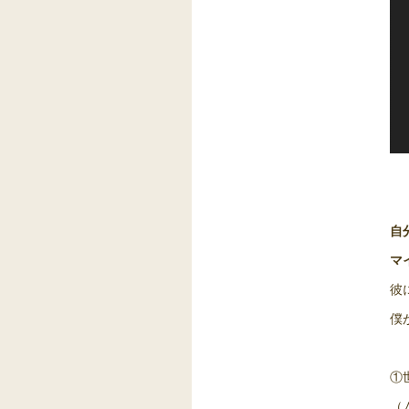
自
マ
彼
僕
①
（