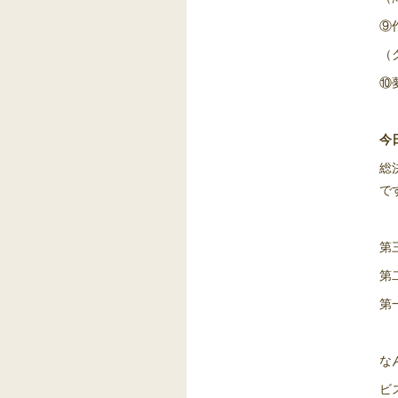
⑨
（
⑩
今
総
で
第
第
第
な
ビ