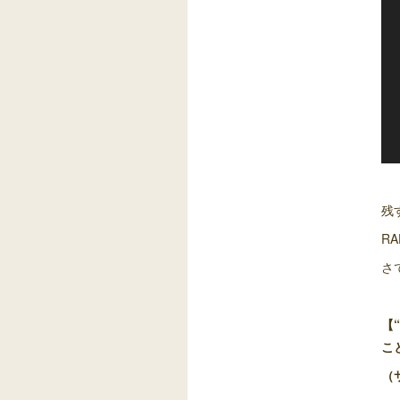
残
R
さ
【
こ
（