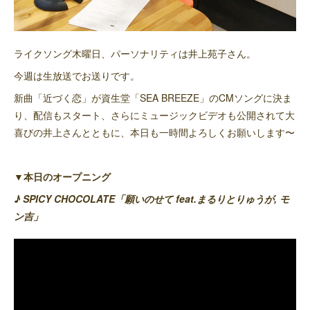
ライクソング木曜日、パーソナリティは井上苑子さん。
今週は生放送でお送りです。
新曲「近づく恋」が資生堂「SEA BREEZE」のCMソングに決ま
り、配信もスタート、さらにミュージックビデオも公開されて大
喜びの井上さんとともに、本日も一時間よろしくお願いします〜
▼本日のオープニング
♪ SPICY CHOCOLATE「願いのせて feat.まるりとりゅうが, モ
ン吉」