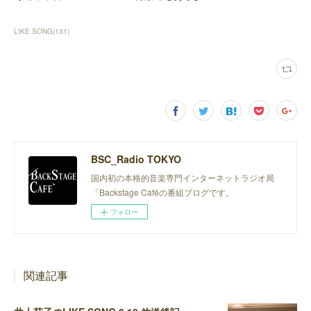
LIKE SONG
(
131
)
BSC_Radio TOKYO
国内初の本格的音楽専門インターネットラジオ局
「Backstage Caféの番組ブログです。
フォロー
関連記事