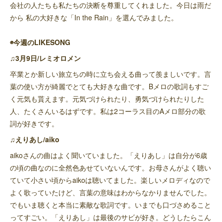
会社の人たちも私たちの決断を尊重してくれました。今日は雨だ
から 私の大好きな「In the Rain」を選んでみました。
◉今週のLIKESONG
♫3月9日/レミオロメン
卒業とか新しい旅立ちの時に立ち会える曲って羨ましいです。言
葉の使い方が綺麗でとても大好きな曲です。Bメロの歌詞もすご
く元気も貰えます。元気づけられたり、勇気づけられたりした
人、たくさんいるはずです。私は2コーラス目のAメロ部分の歌
詞が好きです。
♫えりあし/aiko
aikoさんの曲はよく聞いていました。「えりあし」は自分が6歳
の頃の曲なのに全然色あせていないんです。お母さんがよく聴い
ていて小さい頃からaikoは聴いてました。楽しいメロディなので
よく歌っていたけど、言葉の意味はわからなかりませんでした。
でもいま聴くと本当に素敵な歌詞です。いまでも口づさめること
ってすごい。「えりあし」は最後のサビが好き。どうしたらこん