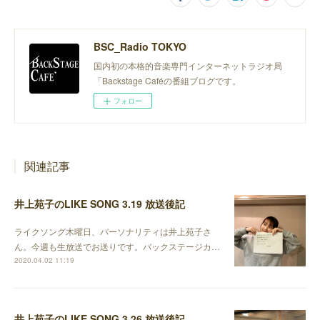
BSC_Radio TOKYO
国内初の本格的音楽専門インターネットラジオ局
「Backstage Caféの番組ブログです。
フォロー
関連記事
井上苑子のLIKE SONG 3.19 放送後記
ライクソング木曜日、パーソナリティは井上苑子さ
ん。今週も生放送でお送りです。バックステージカ…
2020.04.02 11:19
井上苑子のLIKE SONG 3.26 放送後記