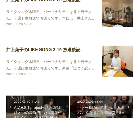
ライクソング木曜日、パーソナリティは井上苑子さ
ん。今週も生放送でお送りです。本日は、井上さん…
2020.03.26 12:23
井上苑子のLIKE SONG 3.19 放送後記
ライクソング木曜日、パーソナリティは井上苑子さ
ん。今週は生放送でお送りです。新曲「近づく恋」…
2020.03.20 05:22
2020.03.10 11:43
2020.03.06 14:04
A.V.E.S.T projectへの出演は
いま一番聴いてほしい2人組
ひとつの決断でした #南菜生
バンド なきごと登場(3月6日
#ライクソング 3月10日回…
回）