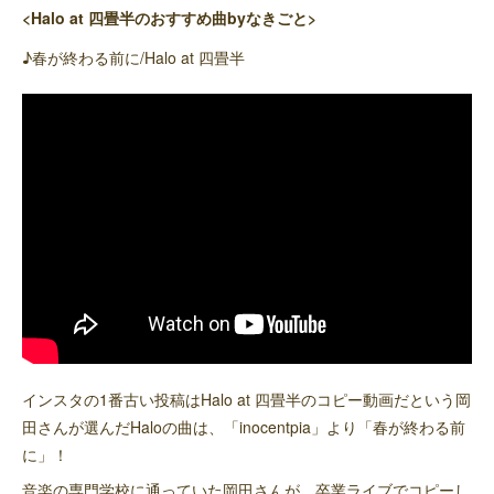
<Halo at 四畳半のおすすめ曲byなきごと>
♪春が終わる前に/Halo at 四畳半
インスタの1番古い投稿はHalo at 四畳半のコピー動画だという岡
田さんが選んだHaloの曲は、「inocentpia」より「春が終わる前
に」！
音楽の専門学校に通っていた岡田さんが、卒業ライブでコピーし