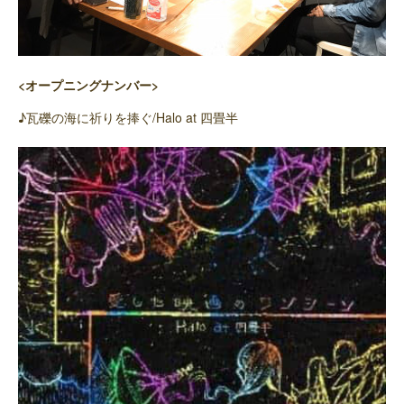
<オープニングナンバー>
♪瓦礫の海に祈りを捧ぐ/Halo at 四畳半