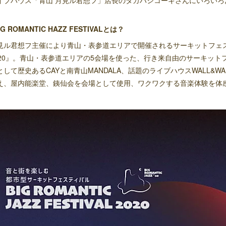
イブハウス「青山 月見ル君想フ」店長のタカハシコーキさんにいろいろ
IG ROMANTIC HAZZ FESTIVALとは？
見ル君想フ主催により青山・表参道エリアで開催されるサーキットフェス『BIG R
020』。青山・表参道エリアの5会場を使った、行き来自由のサーキッ
として歴史あるCAYと南青山MANDALA、話題のライブハウスWALL&
え、屋内能楽堂、銕仙会を会場として使用、ワクワクする音楽体験を体