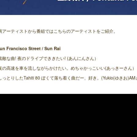
演アーティストから番組ではこちらのアーティストをご紹介。
un Francisco Street / Sun Rai
素敵な曲! 夜のドライブでききたい! (あんにんさん）
夜の高速を車を流しながらかけたい。めちゃかっこいい(あっきーさん）
しっとりしたTahiti 80 ぽくて落ち着く曲だー、好き。(Yukio(ゆきお)A