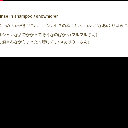
inse in shampoo / showmorer
歌声めちゃ好きだこれ、、シンセ？の感じもおしゃれだなあ(ふりはらさ
オシャレな店でかかってそうなのばかり(フルフルさん）
お酒呑みながらまったり聴けてよい(あけみつさん）