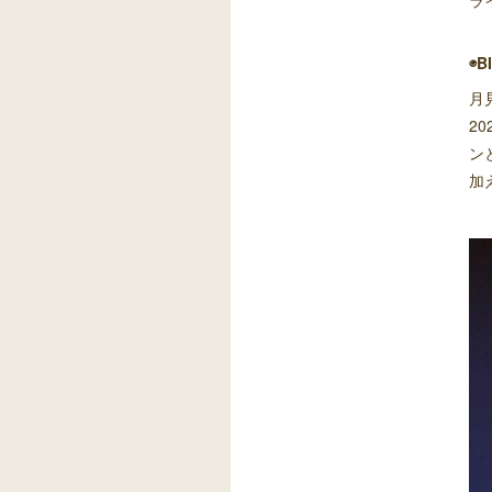
ラ
◉B
月
2
ン
加