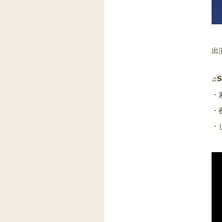
出
♫S
・
・
・