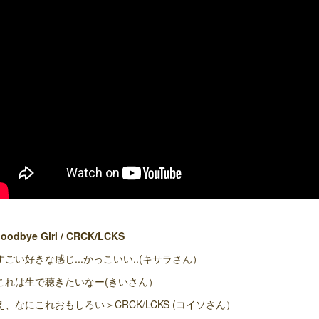
oodbye Girl / CRCK/LCKS
すごい好きな感じ...かっこいい..(キサラさん）
これは生で聴きたいなー(きいさん）
え、なにこれおもしろい＞CRCK/LCKS (コイソさん）