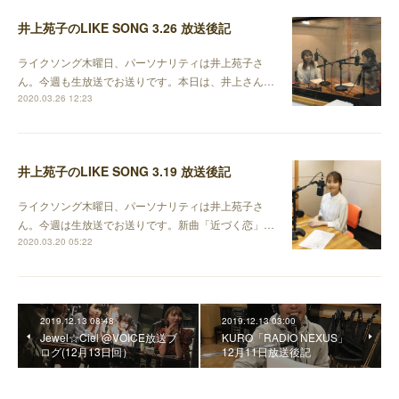
井上苑子のLIKE SONG 3.26 放送後記
ライクソング木曜日、パーソナリティは井上苑子さ
ん。今週も生放送でお送りです。本日は、井上さん…
2020.03.26 12:23
井上苑子のLIKE SONG 3.19 放送後記
ライクソング木曜日、パーソナリティは井上苑子さ
ん。今週は生放送でお送りです。新曲「近づく恋」…
2020.03.20 05:22
2019.12.13 08:48
2019.12.13 03:00
Jewel☆Ciel @VOICE放送ブ
KURO「RADIO NEXUS」
ログ(12月13日回）
12月11日放送後記