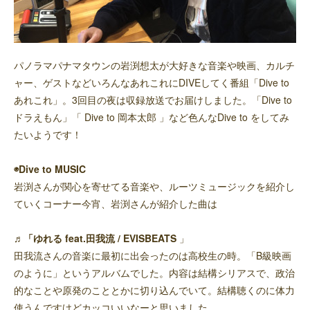
パノラマパナマタウンの岩渕想太が大好きな音楽や映画、カルチ
ャー、ゲストなどいろんなあれこれにDIVEしてく番組「Dive to
あれこれ」。3回目の夜は収録放送でお届けしました。「Dive to
ドラえもん」「 Dive to 岡本太郎 」など色んなDive to をしてみ
たいようです！
◉Dive to MUSIC
岩渕さんが関心を寄せてる音楽や、ルーツミュージックを紹介し
ていくコーナー今宵、岩渕さんが紹介した曲は
♬「ゆれる feat.田我流 / EVISBEATS
」
田我流さんの音楽に最初に出会ったのは高校生の時。「B級映画
のように」というアルバムでした。内容は結構シリアスで、政治
的なことや原発のこととかに切り込んでいて。結構聴くのに体力
使うんですけどカッコいいなーと思いました。