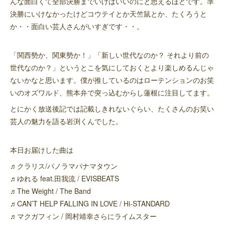
んな面白くて全部決勝までいけばいいのにと思えるほどです。準
決勝にいけなかったけどコウテイとか天竺鼠とか、たくろうと
か・・面白い芸人さんがいすぎです・・。
「関西勢か、関東勢か！」「新しい世代なのか？ それより前の
世代なのか？」というとこを気にしておくとより楽しめるんじゃ
ないかなと思います。僕が推しているのはローテンションのお笑
いのオズワルド、熊本弁で突っ込むからし蓮根に注目してます。
とにかく放送後記では記載しきれないぐらい、たくさんのお笑い
芸人の魅力を語る岩渕くんでした。
本日お届けした曲は
♬クラリス/パノラマパナマタウン
♬ゆれる feat.田我流 / EVISBEATS
♬The Weight / The Band
♬CAN’T HELP FALLING IN LOVE / Hi-STANDARD
♬マクガフィン / 岡村靖幸さらにライムスター