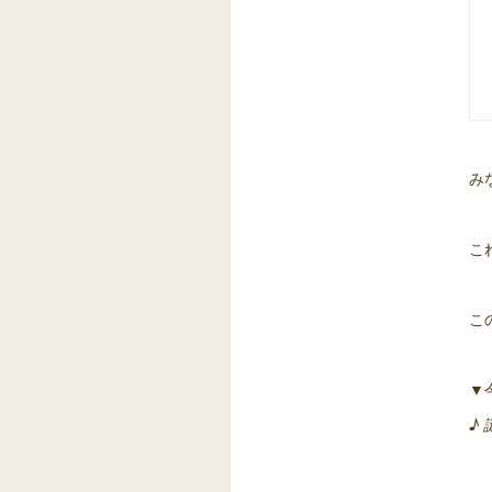
み
こ
こ
▼
♪ 