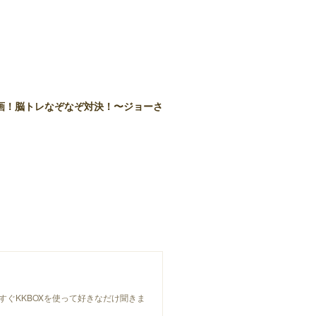
画！脳トレなぞなぞ対決！〜ジョーさ
、今すぐKKBOXを使って好きなだけ聞きま