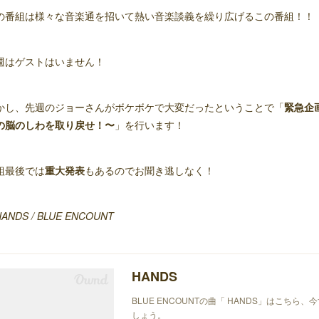
の番組は様々な音楽通を招いて熱い音楽談義を繰り広げるこの番組！！
週はゲストはいません！
かし、先週のジョーさんがボケボケで大変だったということで「
緊急企
の脳のしわを取り戻せ！〜
」を行います！
組最後では
重大発表
もあるのでお聞き逃しなく！
HANDS / BLUE ENCOUNT
HANDS
BLUE ENCOUNTの曲「 HANDS」はこちら
しょう。