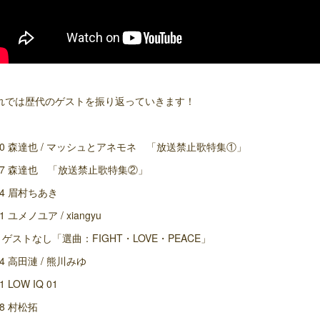
れでは歴代のゲストを振り返っていきます！
/10 森達也 / マッシュとアネモネ 「放送禁止歌特集①」
/17 森達也 「放送禁止歌特集②」
/24 眉村ちあき
31 ユメノユア / xiangyu
/7 ゲストなし「選曲：FIGHT・LOVE・PEACE」
14 高田漣 / 熊川みゆ
21 LOW IQ 01
28 村松拓