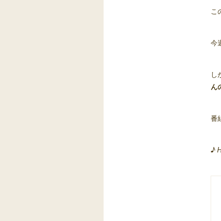
こ
今
し
ん
番
♪ 