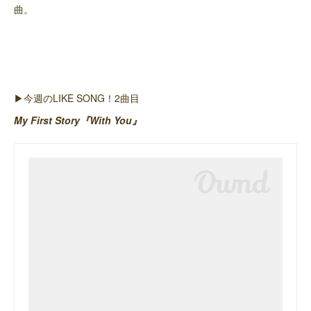
曲。
▶︎今週のLIKE SONG！2曲目
My First Story『With You』