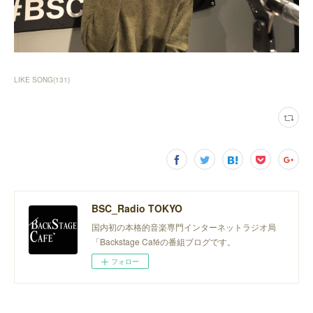
LIKE SONG
(
131
)
BSC_Radio TOKYO
国内初の本格的音楽専門インターネットラジオ局
「Backstage Caféの番組ブログです。
フォロー