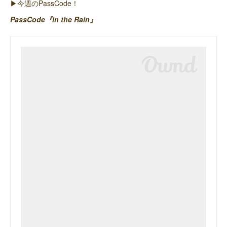
▶︎今週のPassCode！
PassCode『in the Rain』