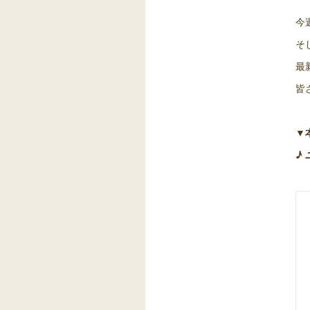
今
そ
最
皆
▼
♪ 