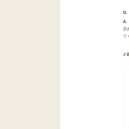
Q.
A.
言
て
♪ 