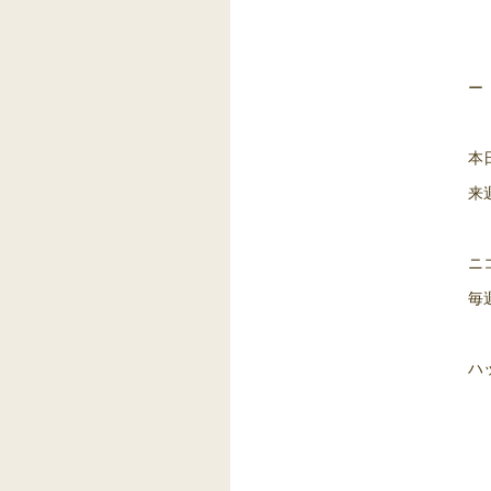
ー
本
来
ニ
毎週
ハ