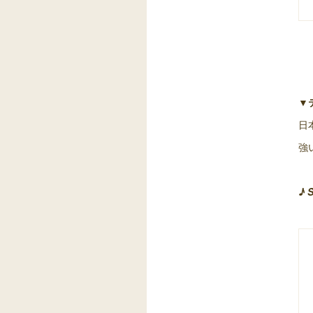
▼
日
強
♪ 