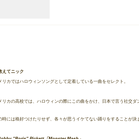
教えてニック
メリカではハロウィンソングとして定着している一曲をセレクト。
メリカの高校では、ハロウィンの際にこの曲をかけ、日本で言う社交ダ
。
の時には格好つけたりせず、各々が思うイケてない踊りをすることが決
Bobby "Boris" Pickett「Monster Mash」