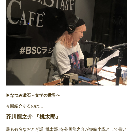
▶なつみ漱石～文学の世界〜
今回紹介するのは…
芥川龍之介 『桃太郎』
最も有名なおとぎ話｢桃太郎｣を芥川龍之介が短編小説として書い