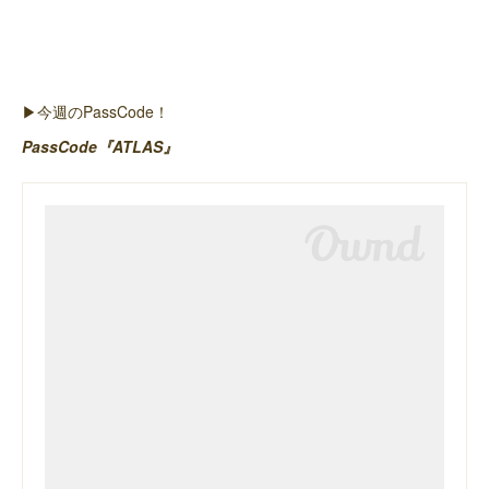
▶︎今週のPassCode！
PassCode『ATLAS』