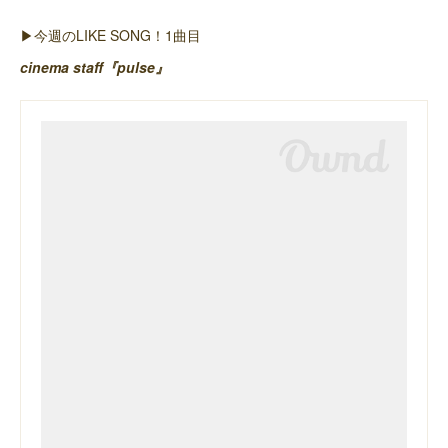
▶︎今週のLIKE SONG！1曲目
cinema staff『pulse』