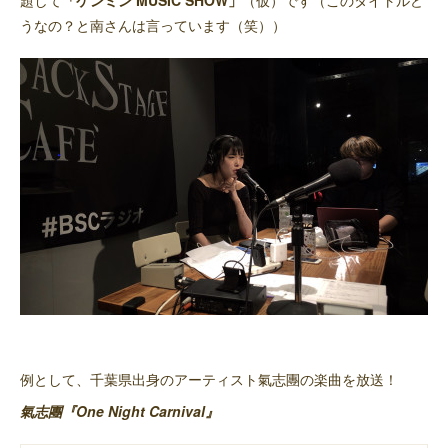
題して
「ケンミン MUSIC SHOW」
（仮）です（このタイトルど
うなの？と南さんは言っています（笑））
例として、千葉県出身のアーティスト氣志團の楽曲を放送！
氣志團『One Night Carnival』