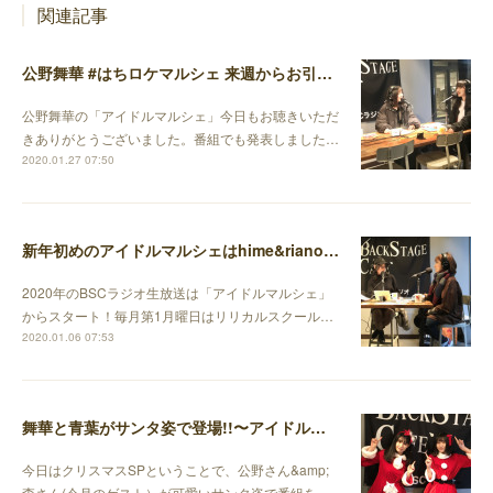
関連記事
公野舞華 #はちロケマルシェ 来週からお引越しします (1月27日放送回）
公野舞華の「アイドルマルシェ」今日もお聴きいただ
きありがとうございました。番組でも発表しました…
2020.01.27 07:50
新年初めのアイドルマルシェはhime&rianoでお届けしました！(1月6日放送後記）
2020年のBSCラジオ生放送は「アイドルマルシェ」
からスタート！毎月第1月曜日はリリカルスクール…
2020.01.06 07:53
舞華と青葉がサンタ姿で登場!!〜アイドルマルシェ12月23日放送後記
今日はクリスマスSPということで、公野さん&amp;
森さん(今月のゲスト）が可愛いサンタ姿で番組を…