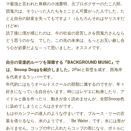
マ最強と言われた将棋の小池重明、元プロボクサーのたこ八郎。
団鬼六は、そういった人たちをとことん可愛がった人でした。た
とえ自分の財産を失ってもですよ！（もちろんそれはヤリスギだ
けどw）
読了後に僕が感じたのは、今の社会の息苦しさを団鬼六さんなら
どう思うのかな、でした。この先の未来は、もっとお互い赦し合
う心が必要だよな～って思いました。オススメです。
自分の音楽的ルーツを深堀する『BACKGROUND MUSIC』で
は、Snoop Doggを紹介しました。
2Pacと双璧を成す、西海岸
を代表するラッパーです。
年代的にはもうオールドスクールの部類に属するのですが、年々
好きになっている自分がいます。時にはレゲエに転身したり、ア
イドルと曲を作ったり、動きが全く読めませんが、全部Snoop色
に染めてしまうところはさすがです。
もはやカンフーの達人のような佇まいです。ブルース・リーの言
葉を借りるなら、水のようです。「Be Water」です。水には形が
ありません。コップの中に入れたらコップの形になり、ボトルに