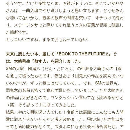
そうです。だけど多忙なため、お鉢がドリフに。そこでいかりや
さんは、一曲入魂でやり逃げしようと思い立ちます。どうせみん
な聴いてないから。観客の歓声の間隙を突いて、オチつけて終わ
り。ステージをサッと降りてすれ違うときの言葉が冒頭に朗読し
た箇所です。
カッコいいですね。まるでおもねっていない。
未来に残したい本、題して『BOOK TO THE FUTURE 2』で
は、大崎善生『赦す人』を紹介しました。
SMの大家、団鬼六（だん・おにろく）の生涯を大崎さんの目線
を通して綴ったものです。僕はあまり団鬼六の作品を読んでいな
いのですが、ずっと気にはなっていて…。でも、SMの世界も、
団鬼六の名前も怖くて食わず嫌いをしていました。ただ大崎さん
の作品は大好きなので、ワンクッション置いてなら読めるかなと
（笑）そう思って手に取ってみました。
結果…やはり興味深い人でした！名前とは裏腹にこんなにも人間
愛に溢れた人がいたんだと考え改めました。飛び抜けた才能はあ
っても適応能力がなくて、ズタボロになる社会不適合者たち。ア