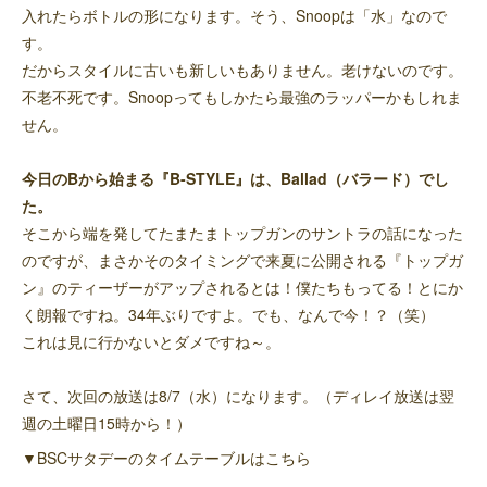
入れたらボトルの形になります。そう、Snoopは「水」なので
す。
だからスタイルに古いも新しいもありません。老けないのです。
不老不死です。Snoopってもしかたら最強のラッパーかもしれま
せん。
今日のBから始まる『B-STYLE』は、Ballad（バラード）でし
た。
そこから端を発してたまたまトップガンのサントラの話になった
のですが、まさかそのタイミングで来夏に公開される『トップガ
ン』のティーザーがアップされるとは！僕たちもってる！とにか
く朗報ですね。34年ぶりですよ。でも、なんで今！？（笑）
これは見に行かないとダメですね～。
さて、次回の放送は8/7（水）になります。（ディレイ放送は翌
週の土曜日15時から！）
▼BSCサタデーのタイムテーブルはこちら