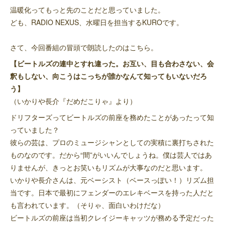
温暖化ってもっと先のことだと思っていました。
ども、RADIO NEXUS、水曜日を担当するKUROです。
さて、今回番組の冒頭で朗読したのはこちら。
【ビートルズの連中とすれ違った。お互い、目も合わさない、会
釈もしない、向こうはこっちが誰かなんて知ってもいないだろ
う】
（いかりや長介『だめだこりゃ』より）
ドリフターズってビートルズの前座を務めたことがあったって知
っていました？
彼らの芸は、プロのミュージシャンとしての実積に裏打ちされた
ものなのです。だから“間”がいいんでしょうね。僕は芸人ではあ
りませんが、きっとお笑いもリズムが大事なのだと思います。
いかりや長介さんは、元ベーシスト（ベースっぽい！）リズム担
当です。日本で最初にフェンダーのエレキベースを持った人だと
も言われています。（そりゃ、面白いわけだな）
ビートルズの前座は当初クレイジーキャッツが務める予定だった