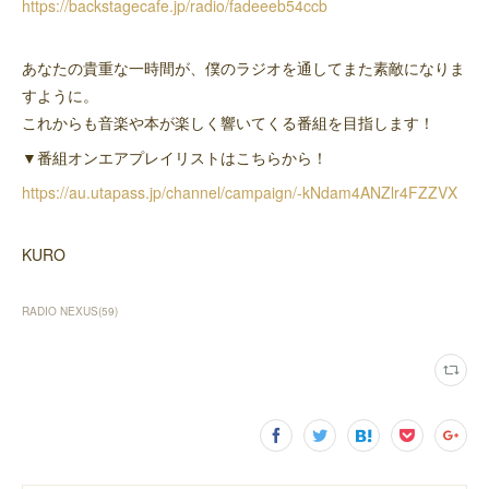
https://backstagecafe.jp/radio/fadeeeb54ccb
あなたの貴重な一時間が、僕のラジオを通してまた素敵になりま
すように。
これからも音楽や本が楽しく響いてくる番組を目指します！
▼番組オンエアプレイリストはこちらから！
https://au.utapass.jp/channel/campaign/-kNdam4ANZlr4FZZVX
KURO
RADIO NEXUS
(
59
)