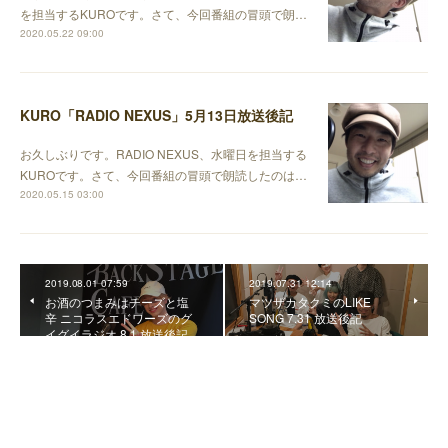
を担当するKUROです。さて、今回番組の冒頭で朗…
2020.05.22 09:00
KURO「RADIO NEXUS」5月13日放送後記
お久しぶりです。RADIO NEXUS、水曜日を担当する
KUROです。さて、今回番組の冒頭で朗読したのは…
2020.05.15 03:00
2019.08.01 07:59
2019.07.31 12:14
お酒のつまみはチーズと塩
マツザカタクミのLIKE
辛 ニコラスエドワーズのグ
SONG 7.31 放送後記
イグイラジオ 8.1 放送後記