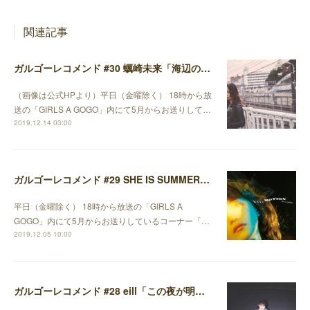
関連記事
ガルゴーレコメンド #30 蠣崎未来「海辺の途中」 編
（画像は公式HPより）平日（金曜除く） 18時から放
送の「GIRLS A GOGO」内にて5月からお送りして…
2019.12.14 03:00
ガルゴーレコメンド #29 SHE IS SUMMER「嬉しくなっちゃって」編
平日（金曜除く） 18時から放送の「GIRLS A
GOGO」内にて5月からお送りしているコーナー「…
2019.12.05 10:00
ガルゴーレコメンド #28 eill「この夜が明けるまで」編