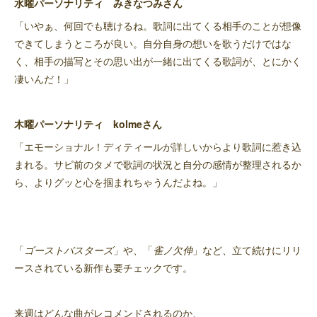
水曜パーソナリティ みきなつみさん
「いやぁ、何回でも聴けるね。歌詞に出てくる相手のことが想像
できてしまうところが良い。自分自身の想いを歌うだけではな
く、相手の描写とその思い出が一緒に出てくる歌詞が、とにかく
凄いんだ！」
木曜パーソナリティ kolmeさん
「エモーショナル！ディティールが詳しいからより歌詞に惹き込
まれる。サビ前のタメで歌詞の状況と自分の感情が整理されるか
ら、よりグッと心を掴まれちゃうんだよね。」
「
ゴーストバスターズ
」や、「
雀ノ欠伸
」など、立て続けにリリ
ースされている新作も要チェックです。
来週はどんな曲がレコメンドされるのか、