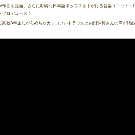
が作曲を担当、さらに独特な日本語ポップスを手がける音楽ユニット・City Your 
ドプロデュース!!
だ高校3年生ながらめちゃカッコいいトラッ久と内田珠鈴さんの声が絶