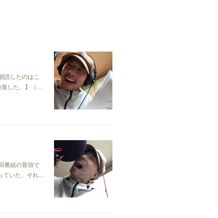
で朗読したのはこ
自覚した。】（…
今回番組の冒頭で
っていた。それ…