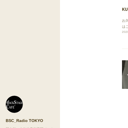
KU
お
は
2020
BSC_Radio TOKYO