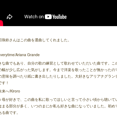
田珠鈴さんはこの曲を選曲してくれました。
verytime/Ariana Grande
きな曲でもあり、自分の歌の練習として歌わせていただいた曲です。こ
の幅が少し広がった気がします。今まで洋楽を歌ったことが無かったの
の意味を調べたり紙に書き出したりしました。大好きなアリアナグラン
です！
来へ/Kiroro
々母が好きで、この曲を私に歌ってほしいと言って小さい頃から聴いて
はまる部分が多く、いつのまにか私も好きな曲になっていました。初め
ある曲です。