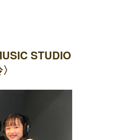
SIC STUDIO
鈴〉