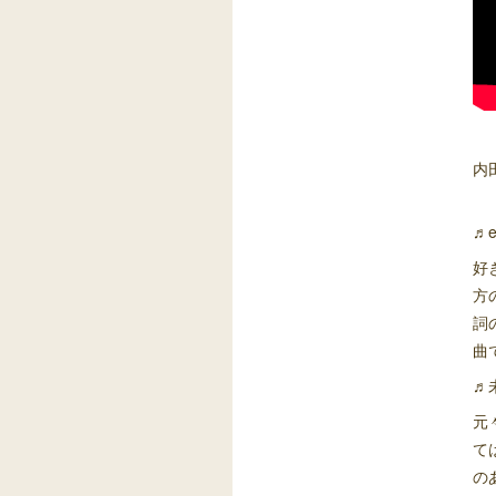
内
♬e
好
方
詞
曲
♬未
元
て
の