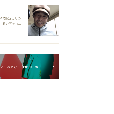
冒頭で朗読したの
も良い耳を持…
 #9 さなり「Prince」編