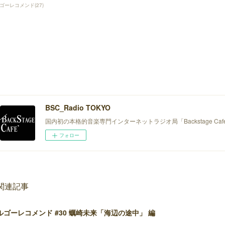
ゴーレコメンド
(
27
)
BSC_Radio TOKYO
国内初の本格的音楽専門インターネットラジオ局「Backstage Ca
フォロー
関連記事
ルゴーレコメンド #30 蠣崎未来「海辺の途中」 編