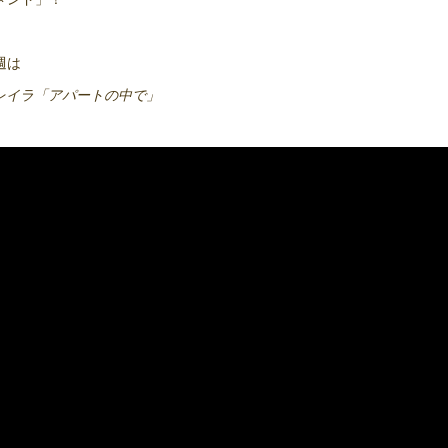
週は
 レイラ「アパートの中で」