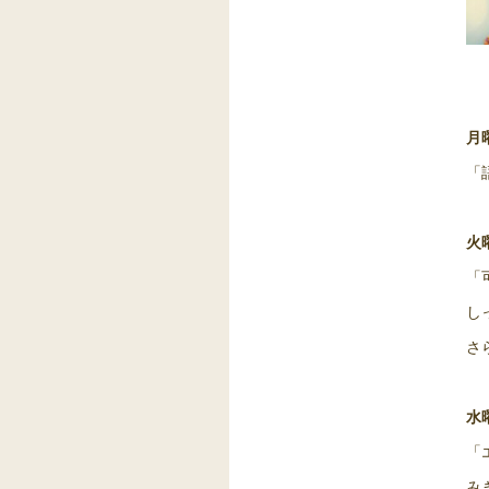
月
「
火
「
し
さ
水
「
み