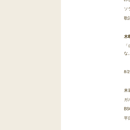
ソ
歌
木
「
な
8
来
ガ
BS
平