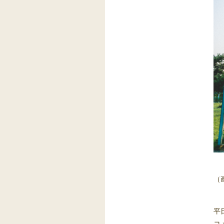
（
平
コ