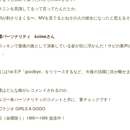
ラニンを意識してるって言ってたんだとか。
詞が刺さりまくる〜。MVを見てるとねその人の彼女になったと思える
曜パーソナリティ kolmeさん
ロッキンで最後の曲として演奏している姿が目に浮かんだ！サビの裏声
。」
/2には1st E.P「goodbye」をリリースするなど、今後の活躍に目が離せ
週はどんな曲がレコメンドされるのか、
ルゴー各パーソナリティのコメントと共に、要チェックです！
Cラジオ GIRLS A GOGO
日（金曜除く）18時〜19時 放送中！