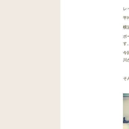
レ
平
横
ボ
す
今
川
そ