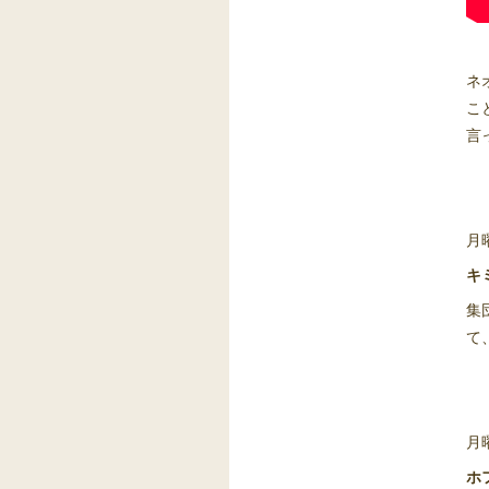
ネ
こ
言
月
キ
集
て
月
ホ