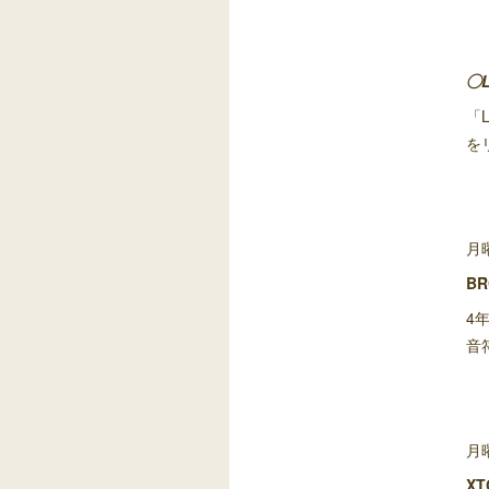
◯L
「
を
月
BR
4
音
月
XT