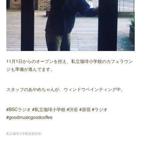
11月1日からのオープンを控え、私立珈琲小学校のカフェラウン
ジも準備が進んでます。
スタッフのあやめちゃんが、ウィンドウペインティング中。
#BSCラジオ #私立珈琲小学校 #渋谷 #原宿 #ラジオ
#goodmusicgoodcoffee
私立珈琲小学校音楽室
(
5
)