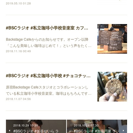
2019.05.10 01:28
#BSCラジオ #私立珈琲小学校音楽室 カフェメニューのご紹介
Backstage Cafeからのお知らせです。オープン以降
「こんな美味しい珈琲はじめて！」という声をたく…
2018.11.16 00:49
#BSCラジオ #私立珈琲小学校 #チョコチップクッキー
原宿Backstage Cafeスタジオとコラボレーションし
ている私立珈琲小学校音楽室。珈琲はもちろんです…
2018.11.07 04:56
2018.10.29 10:39
2018.10.28 07:30
#BSCラジオ #仮谷せいら ラ
#BSCラジオ #加藤円夏 ラジ