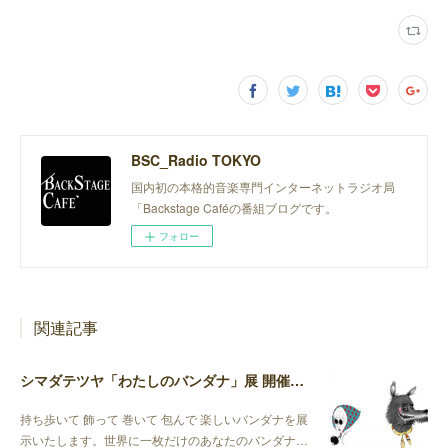
BSC_Radio TOKYO
国内初の本格的音楽専門インターネットラジオ局
「Backstage Caféの番組ブログです。
フォロー
関連記事
シマダテツヤ「わたしのバンダナ」展 開催6/1(土)-6/22(土)
持ち歩いて 飾って 巻いて 包んで 楽しいバンダナを展
示いたします。世界に一枚だけのあなたのバンダナ…