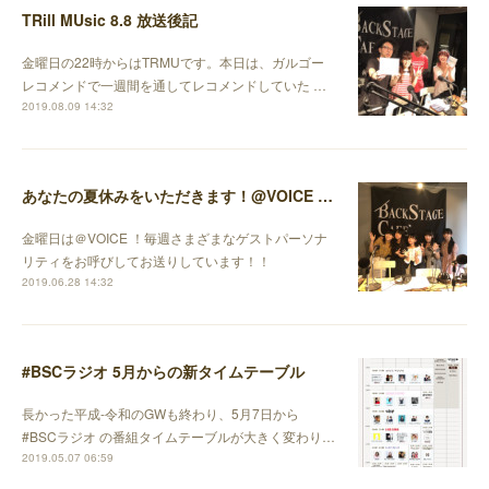
TRill MUsic 8.8 放送後記
金曜日の22時からはTRMUです。本日は、ガルゴー
レコメンドで一週間を通してレコメンドしていた …
2019.08.09 14:32
あなたの夏休みをいただきます！@VOICE 06.28放送後記
金曜日は＠VOICE ！毎週さまざまなゲストパーソナ
リティをお呼びしてお送りしています！！
2019.06.28 14:32
#BSCラジオ 5月からの新タイムテーブル
長かった平成-令和のGWも終わり、5月7日から
#BSCラジオ の番組タイムテーブルが大きく変わり…
2019.05.07 06:59