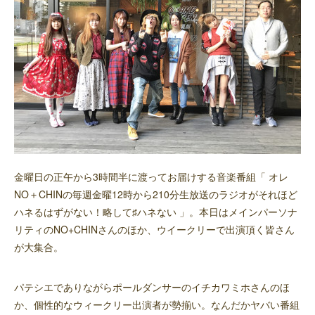
金曜日の正午から3時間半に渡ってお届けする音楽番組「 オレ
NO＋CHINの毎週金曜12時から210分生放送のラジオがそれほど
ハネるはずがない！略して♯ハネない 」。本日はメインパーソナ
リティのNO+CHINさんのほか、ウイークリーで出演頂く皆さん
が大集合。
パテシエでありながらポールダンサーのイチカワミホさんのほ
か、個性的なウィークリー出演者が勢揃い。なんだかヤバい番組