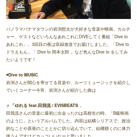
パノラマパナマタウンの岩渕想太が大好きな音楽や映画、カルチ
ャー、ゲストなどいろんなあれこれにDIVEしてく番組「Dive to
あれこれ」。3回目の夜は収録放送でお届けしました。「Dive to
ドラえもん」「 Dive to 岡本太郎 」など色んなDive to をしてみ
たいようです！
◉Dive to MUSIC
岩渕さんが関心を寄せてる音楽や、ルーツミュージックを紹介し
ていくコーナー今宵、岩渕さんが紹介した曲は
♬「ゆれる feat.田我流 / EVISBEATS
」
田我流さんの音楽に最初に出会ったのは高校生の時。「B級映画
のように」というアルバムでした。内容は結構シリアスで、政治
的なことや原発のこととかに切り込んでいて。結構聴くのに体力
使うんですけどカッコいいなーと思いました。