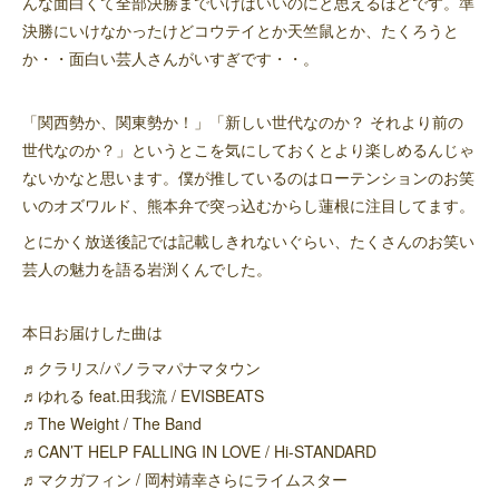
んな面白くて全部決勝までいけばいいのにと思えるほどです。準
決勝にいけなかったけどコウテイとか天竺鼠とか、たくろうと
か・・面白い芸人さんがいすぎです・・。
「関西勢か、関東勢か！」「新しい世代なのか？ それより前の
世代なのか？」というとこを気にしておくとより楽しめるんじゃ
ないかなと思います。僕が推しているのはローテンションのお笑
いのオズワルド、熊本弁で突っ込むからし蓮根に注目してます。
とにかく放送後記では記載しきれないぐらい、たくさんのお笑い
芸人の魅力を語る岩渕くんでした。
本日お届けした曲は
♬クラリス/パノラマパナマタウン
♬ゆれる feat.田我流 / EVISBEATS
♬The Weight / The Band
♬CAN’T HELP FALLING IN LOVE / Hi-STANDARD
♬マクガフィン / 岡村靖幸さらにライムスター