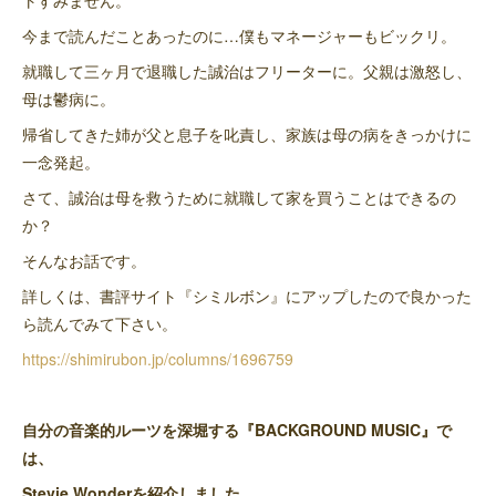
トすみません。
今まで読んだことあったのに…僕もマネージャーもビックリ。
就職して三ヶ月で退職した誠治はフリーターに。父親は激怒し、
母は鬱病に。
帰省してきた姉が父と息子を叱責し、家族は母の病をきっかけに
一念発起。
さて、誠治は母を救うために就職して家を買うことはできるの
か？
そんなお話です。
詳しくは、書評サイト『シミルボン』にアップしたので良かった
ら読んでみて下さい。
https://shimirubon.jp/columns/1696759
自分の音楽的ルーツを深堀する『BACKGROUND MUSIC』で
は、
Stevie Wonderを紹介しました。