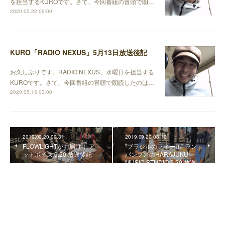
を担当するKUROです。さて、今回番組の冒頭で朗…
2020.05.22 09:00
KURO「RADIO NEXUS」5月13日放送後記
お久しぶりです。RADIO NEXUS、水曜日を担当する
KUROです。さて、今回番組の冒頭で朗読したのは…
2020.05.15 03:00
2019.09.20 09:31
2019.09.20 08:10
FLOWLIGHTがお届け！ ア
"ブラジルのフィール" ラン
ットボイス 9.20 放送後記
パンプスのHARAJUKU
MUSIC STUDIO 9.20 放送…