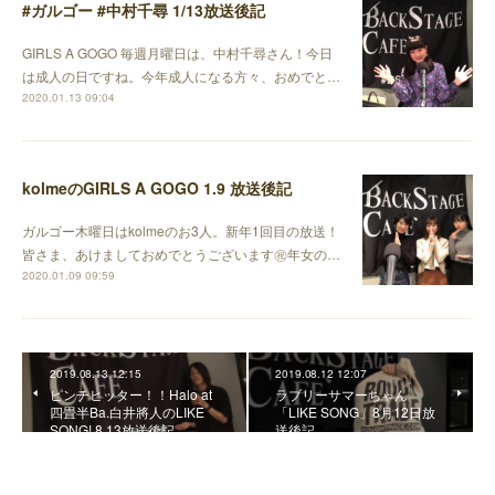
#ガルゴー #中村千尋 1/13放送後記
GIRLS A GOGO 毎週月曜日は、中村千尋さん！今日
は成人の日ですね。今年成人になる方々、おめでと…
2020.01.13 09:04
kolmeのGIRLS A GOGO 1.9 放送後記
ガルゴー木曜日はkolmeのお3人。新年1回目の放送！
皆さま、あけましておめでとうございます㊗️年女の…
2020.01.09 09:59
2019.08.13 12:15
2019.08.12 12:07
ピンチヒッター！！Halo at
ラブリーサマーちゃん
四畳半Ba.白井將人のLIKE
「LIKE SONG」8月12日放
SONG! 8.13放送後記
送後記