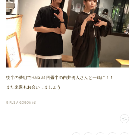
後半の番組でHalo at 四畳半の白井將人さんと一緒に！！
また来週もお会いしましょう！
GIRLS A GOGO
(
115
)