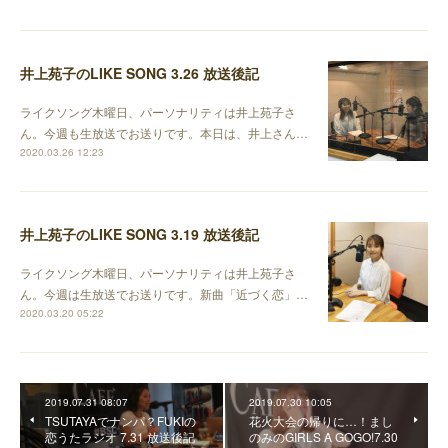
井上苑子のLIKE SONG 3.26 放送後記
ライクソング木曜日、パーソナリティは井上苑子さ
ん。今週も生放送でお送りです。本日は、井上さん…
2020.03.26 12:23
井上苑子のLIKE SONG 3.19 放送後記
ライクソング木曜日、パーソナリティは井上苑子さ
ん。今週は生放送でお送りです。新曲「近づく恋」…
2020.03.20 05:22
2019.07.31 08:07
2019.07.30 10:05
TSUTAYAでナンパ？FUKIの
花火大会の帰りに…！まし
恋うたラジオ 7.31 放送後記
のみのGIRLS A GOGO!7.30