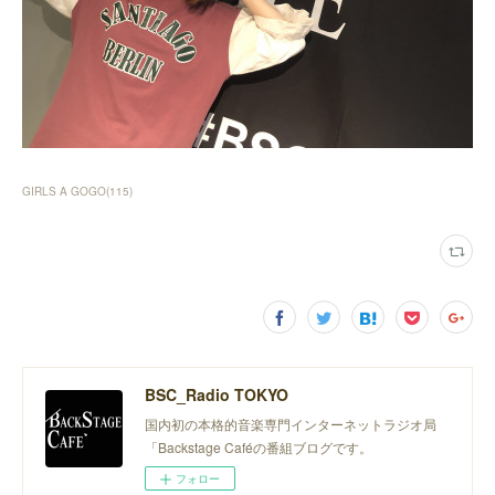
GIRLS A GOGO
(
115
)
BSC_Radio TOKYO
国内初の本格的音楽専門インターネットラジオ局
「Backstage Caféの番組ブログです。
フォロー